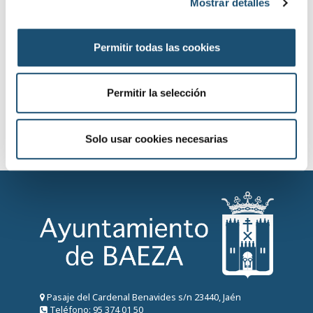
Mostrar detalles
o
n
s
Permitir todas las cookies
e
n
t
Permitir la selección
i
m
i
Solo usar cookies necesarias
e
n
t
o
Pasaje del Cardenal Benavides s/n 23440, Jaén
Teléfono: 95 374 01 50