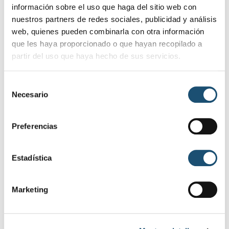
información sobre el uso que haga del sitio web con
nuestros partners de redes sociales, publicidad y análisis
EDUCACIÓN
web, quienes pueden combinarla con otra información
La comunidad educativa profundiza en la
que les haya proporcionado o que hayan recopilado a
rehabilitación de San Ignacio
partir del uso que haya hecho de sus servicios.
17 abril, 2024
S
SÍGUENOS EN REDES SOCIALES
Necesario
e
l
También puedes seguirnos desde las redes sociales
e
Preferencias
c
c
i
Estadística
ó
n
Marketing
d
e
c