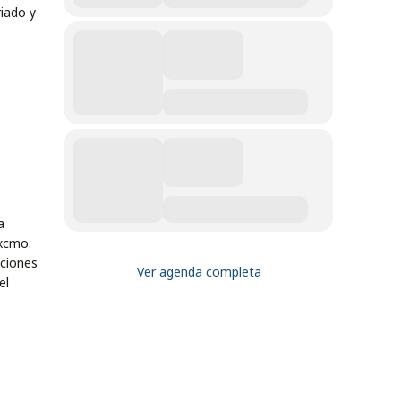
riado y
a
Excmo.
aciones
Ver agenda completa
el