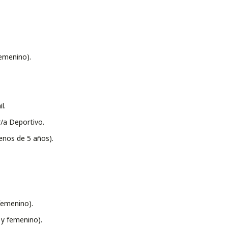
emenino).
l.
/a Deportivo.
nos de 5 años).
femenino).
y femenino).