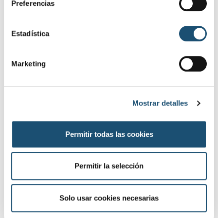
Preferencias
c
c
i
Estadística
JUANA GONZÁLEZ
ó
n
Marketing
d
e
c
Mostrar detalles
o
n
s
Permitir todas las cookies
e
n
t
Permitir la selección
i
m
i
Solo usar cookies necesarias
MARÍA ROSA ARÁNEGA
e