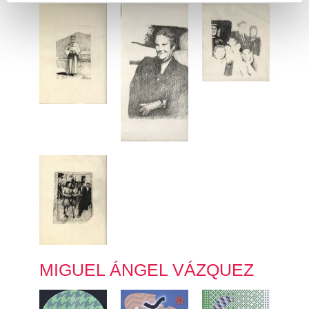
n
t
o
MIGUEL ÁNGEL VÁZQUEZ