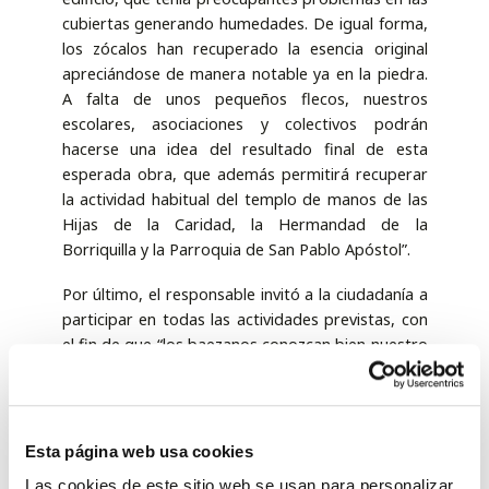
cubiertas generando humedades. De igual forma,
los zócalos han recuperado la esencia original
apreciándose de manera notable ya en la piedra.
A falta de unos pequeños flecos, nuestros
escolares, asociaciones y colectivos podrán
hacerse una idea del resultado final de esta
esperada obra, que además permitirá recuperar
la actividad habitual del templo de manos de las
Hijas de la Caridad, la Hermandad de la
Borriquilla y la Parroquia de San Pablo Apóstol”.
Por último, el responsable invitó a la ciudadanía a
participar en todas las actividades previstas, con
el fin de que “los baezanos conozcan bien nuestro
patrimonio, sepan valorar como se invierte en el
mantenimiento y conservación del mismo y el
esfuerzo que se hace desde la administración
para dicha labor de protección” sentenció.
Esta página web usa cookies
Las cookies de este sitio web se usan para personalizar