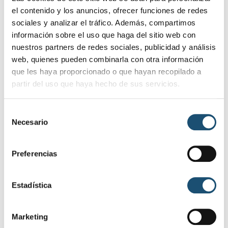
OTRAS NOTICIAS DE INTERÉS
el contenido y los anuncios, ofrecer funciones de redes
sociales y analizar el tráfico. Además, compartimos
información sobre el uso que haga del sitio web con
nuestros partners de redes sociales, publicidad y análisis
web, quienes pueden combinarla con otra información
que les haya proporcionado o que hayan recopilado a
partir del uso que haya hecho de sus servicios.
S
Necesario
e
CULTURA
l
Baeza amplía a dos jornadas la
e
programación de “Las Noches del
Preferencias
c
Patrimonio 2026” con una amplia oferta
c
cultural, artística y patrimonial
i
Estadística
28 julio, 2026
ó
n
Marketing
d