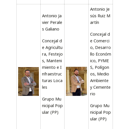
Antonio Je
Antonio Ja
sús Ruiz M
vier Perale
artín
s Galiano
Concejal d
Concejal d
e Comerci
e Agricultu
o, Desarro
ra, Festejo
llo Económ
s, Manteni
ico, PYME
miento e I
S, Polígon
nfraestruc
os, Medio
turas Loca
Ambiente
les
y Cemente
rio
Grupo Mu
nicipal Pop
Grupo Mu
ular (PP)
nicipal Pop
ular (PP)