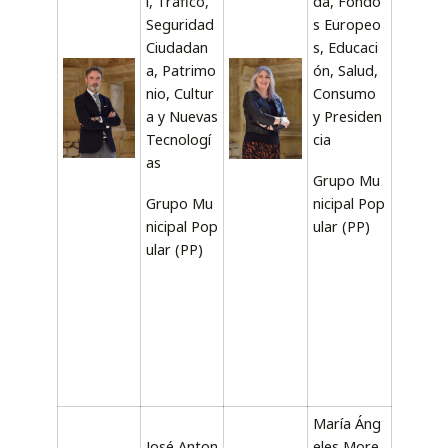
l, Tráfico,
da, Fondo
Seguridad
s Europeo
Ciudadan
s, Educaci
a, Patrimo
ón, Salud,
nio, Cultur
Consumo
a y Nuevas
y Presiden
Tecnologí
cia
as
Grupo Mu
Grupo Mu
nicipal Pop
nicipal Pop
ular (PP)
ular (PP)
María Áng
José Anton
eles More