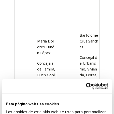
Bartolomé
María Dol
Cruz Sánch
ores Tuñó
ez
n López
Concejal d
Concejala
e Urbanis
de Familia,
mo, Vivien
Buen Gobi
da, Obras,
erno y Tra
Deportes
nsparencia
y Anejos
Grupo Mu
Grupo Mu
nicipal Pop
nicipal Bae
Esta página web usa cookies
ular (PP)
za Merece
Las cookies de este sitio web se usan para personalizar