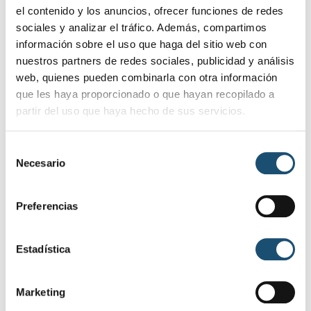
Más
el contenido y los anuncios, ofrecer funciones de redes
sociales y analizar el tráfico. Además, compartimos
información sobre el uso que haga del sitio web con
nuestros partners de redes sociales, publicidad y análisis
web, quienes pueden combinarla con otra información
que les haya proporcionado o que hayan recopilado a
partir del uso que haya hecho de sus servicios.
S
Ana Dolor
Necesario
e
es Calero
María Dol
l
Megías
ores Marín
e
Torres
Preferencias
Concejala
c
de Formac
Grupo Mu
c
ión y Servi
nicipal Soci
i
Estadística
cios Social
alista (PSO
ó
es
E)
n
Marketing
d
Grupo Mu