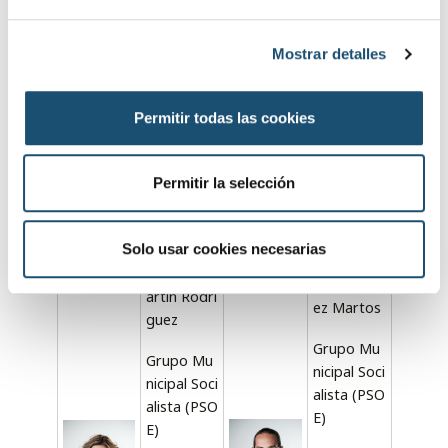
e
nicipal Bae
c
za Merece
Mostrar detalles
o
Más
n
s
Permitir todas las cookies
e
n
t
Permitir la selección
i
m
i
Solo usar cookies necesarias
e
Beatriz M
Jorge Lóp
n
artín Rodrí
ez Martos
t
guez
o
Grupo Mu
Grupo Mu
nicipal Soci
nicipal Soci
alista (PSO
alista (PSO
E)
E)