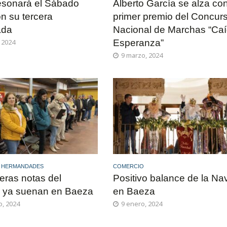
esonará el Sábado
Alberto García se alza con
n su tercera
primer premio del Concur
ada
Nacional de Marchas “Caí
 2024
Esperanza”
9 marzo, 2024
Y HERMANDADES
COMERCIO
eras notas del
Positivo balance de la Na
e ya suenan en Baeza
en Baeza
o, 2024
9 enero, 2024