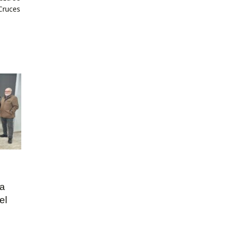
 Cruces
la
el