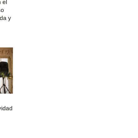
 el
so
da y
vidad