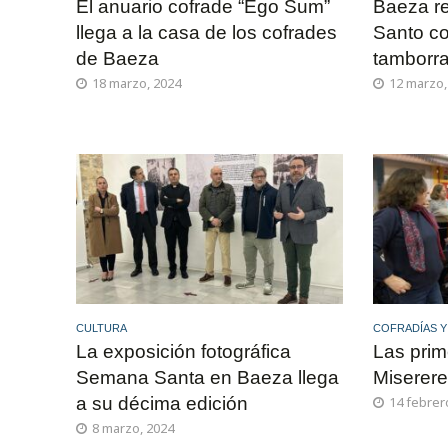
El anuario cofrade “Ego Sum”
Baeza r
llega a la casa de los cofrades
Santo co
de Baeza
tamborr
18 marzo, 2024
12 marzo,
CULTURA
COFRADÍAS 
La exposición fotográfica
Las prim
Semana Santa en Baeza llega
Miserer
a su décima edición
14 febrer
8 marzo, 2024