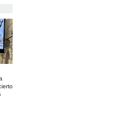
a
ierto
6