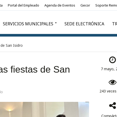
ta
Portal del Empleado
Agenda de Eventos
Gecor
Soporte Rem
SERVICIOS MUNICIPALES
SEDE ELECTRÓNICA
T
 de San Isidro
as fiestas de San
7 mayo, 
243 veces 
lo
Compárte