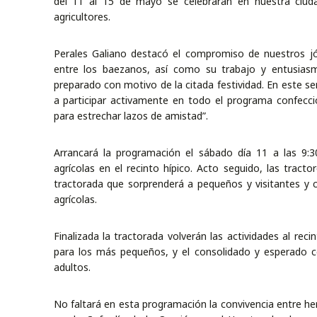
del 11 al 15 de mayo se celebrarán en nuestra ciuda
agricultores.
Perales Galiano destacó el compromiso de nuestros jó
entre los baezanos, así como su trabajo y entusiasm
preparado con motivo de la citada festividad. En este sen
a participar activamente en todo el programa confecci
para estrechar lazos de amistad”.
Arrancará la programación el sábado día 11 a las 9:3
agrícolas en el recinto hípico. Acto seguido, las tracto
tractorada que sorprenderá a pequeños y visitantes y c
agrícolas.
Finalizada la tractorada volverán las actividades al rec
para los más pequeños, y el consolidado y esperado c
adultos.
No faltará en esta programación la convivencia entre he