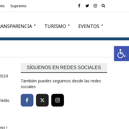
oto
Supremo
RANSPARENCIA
TURISMO
EVENTOS
Abrir barra de herramientas
SÍGUENOS EN REDES SOCIALES
2024
También puedes seguirnos desde las redes
sociales
leído
lo !