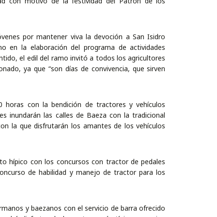
d con motivo de la festividad del Patrón de los
venes por mantener viva la devoción a San Isidro
o en la elaboración del programa de actividades
tido, el edil del ramo invitó a todos los agricultores
onado, ya que “son días de convivencia, que sirven
0 horas con la bendición de tractores y vehículos
res inundarán las calles de Baeza con la tradicional
on la que disfrutarán los amantes de los vehículos
into hípico con los concursos con tractor de pedales
oncurso de habilidad y manejo de tractor para los
rmanos y baezanos con el servicio de barra ofrecido