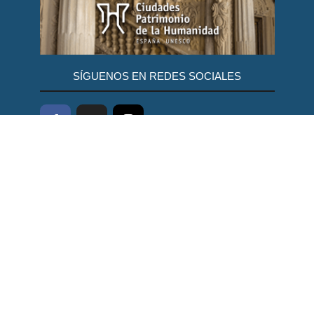
SÍGUENOS EN REDES SOCIALES
ResponsiveVoice-NonCommercial
licensed under
DISEÑO WEB PARA AYUNTAMIENTOS
EQUANIMITY.ES
POLÍTICA DE PRIVACIDAD
AVISO LEGAL
POLÍTICA DE COOKIES
MAPA WEB
9 agosto, 2026