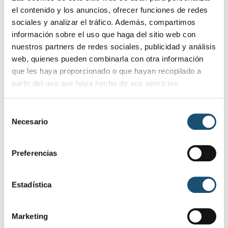
Hora
el contenido y los anuncios, ofrecer funciones de redes
9 junio, 2022
9:00 am
-
11 junio, 2022
11:00 pm
sociales y analizar el tráfico. Además, compartimos
información sobre el uso que haga del sitio web con
(GMT+02:00)
nuestros partners de redes sociales, publicidad y análisis
web, quienes pueden combinarla con otra información
Localización
que les haya proporcionado o que hayan recopilado a
partir del uso que haya hecho de sus servicios.
Recinto Ferial de Baeza
OTHER EVENTS
S
Necesario
e
l
CALENDARIO
e
Preferencias
GOOGLE CALENDAR
c
c
i
Estadística
ó
n
Marketing
d