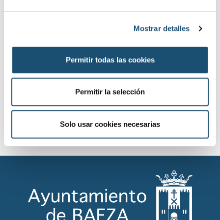
e
c
Mostrar detalles
o
n
s
Permitir todas las cookies
e
n
t
Permitir la selección
i
m
i
Solo usar cookies necesarias
e
n
t
o