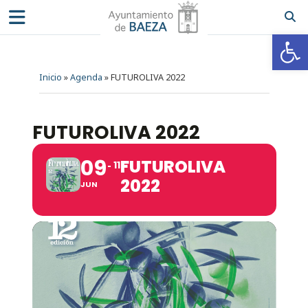
Ab
Inicio
»
Agenda
»
FUTUROLIVA 2022
FUTUROLIVA 2022
09
FUTUROLIVA
11
2022
JUN