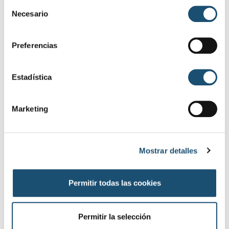
S
Necesario
e
l
e
Preferencias
c
c
i
Estadística
ó
n
Marketing
d
e
c
Mostrar detalles
o
n
s
Permitir todas las cookies
e
n
t
Permitir la selección
i