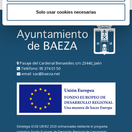
m
i
Solo usar cookies necesarias
e
n
t
o
Pasaje del Cardenal Benavides s/n 23440, Jaén
Teléfono: 95 374 01 50
email: sac@baeza.net
Estrategia DUSI UB/BZ 2020 cofinanciadas mediante el programa
operativo Fondo Europeo de Desarrollo Regional de Crecimiento