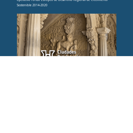
Sostenible 2014-2020
SÍGUENOS EN REDES SOCIALES
ResponsiveVoice-NonCommercial
licensed under