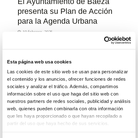
El Ayuntamiento de Baeza
presenta su Plan de Acción
para la Agenda Urbana
19 febrero, 2025
EscucharGinesa López, concejal de Fondos
Europeos, ha informado que el próximo lunes,
24 de febrero, se celebrará un Pleno
Esta página web usa cookies
extraordinario, en el que se someterá a...
Las cookies de este sitio web se usan para personalizar
LEER MÁS
el contenido y los anuncios, ofrecer funciones de redes
sociales y analizar el tráfico. Además, compartimos
información sobre el uso que haga del sitio web con
SÍGUENOS EN REDES SOCIALES
nuestros partners de redes sociales, publicidad y análisis
También puedes seguirnos desde las redes sociales
web, quienes pueden combinarla con otra información
que les haya proporcionado o que hayan recopilado a
partir del uso que haya hecho de sus servicios.