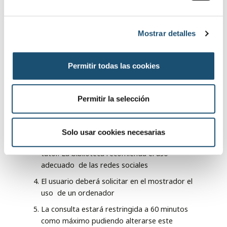
e
Normas de Uso de Internet:
c
Mostrar detalles
o
Los ordenadores estarán bloqueados
n
mientras no sean utilizados por los usuarios.
s
Permitir todas las cookies
No sé podrá jugar en ninguna de las
e
terminales.
n
La biblioteca no se responsabiliza de la
t
Permitir la selección
incorrecta búsqueda o utilización de la
i
información. Igualmente queda exenta de
m
cualquier uso indebido por parte de menores
i
Solo usar cookies necesarias
que no hayan sido acompañados por algún
e
tutor. La biblioteca recomienda el uso
n
adecuado de las redes sociales
t
o
El usuario deberá solicitar en el mostrador el
uso de un ordenador
La consulta estará restringida a 60 minutos
como máximo pudiendo alterarse este