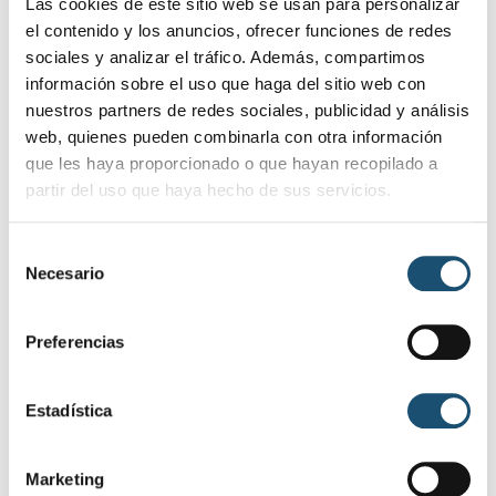
Las cookies de este sitio web se usan para personalizar
Ideal y Jaén.
el contenido y los anuncios, ofrecer funciones de redes
Servicio de consulta y
sociales y analizar el tráfico. Además, compartimos
información sobre el uso que haga del sitio web con
referencia
nuestros partners de redes sociales, publicidad y análisis
web, quienes pueden combinarla con otra información
Donde se consultan además de los diarios
que les haya proporcionado o que hayan recopilado a
mencionados un amplio abanico de revistas
partir del uso que haya hecho de sus servicios.
especializadas de temática general.
S
Acceso gratuito a Internet
Necesario
e
l
Para facilitar al usuario las búsquedas biográficas
e
Preferencias
y también para asesorarle documentalmente.
c
c
Los terminales de acceso a Internet están
i
Estadística
situados en la sala de lectura para adultos.
ó
Existen tres puestos de consulta. Además, la
n
biblioteca dispone de cobertura inalámbrica (WI-
Marketing
d
FI) para acceso a internet desde portátiles.