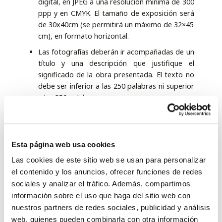
digital, en JPEG a una resolución mínima de 300
ppp y en CMYK. El tamaño de exposición será
de 30x40cm (se permitirá un máximo de 32×45
cm), en formato horizontal.
Las fotografías deberán ir acompañadas de un
título y una descripción que justifique el
significado de la obra presentada. El texto no
debe ser inferior a las 250 palabras ni superior
a las 350 palabras.
El envío se deberá realizar antes
del 1 de
septiembre
al siguiente correo:
lanochedelpatrimonio@ciudadespatrimonio.or
Esta página web usa cookies
g
Las cookies de este sitio web se usan para personalizar
El fallo del jurado se hará público
el 14 de
el contenido y los anuncios, ofrecer funciones de redes
septiembre
en las redes sociales del Excmo.
sociales y analizar el tráfico. Además, compartimos
Ayuntamiento de Baeza.
información sobre el uso que haga del sitio web con
La participación en este concurso implica la
nuestros partners de redes sociales, publicidad y análisis
total aceptación de las bases reguladoras
web, quienes pueden combinarla con otra información