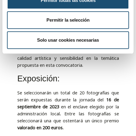
Permitir todas las cookies
e
Criterios de valoración:
n
t
Permitir la selección
El jurado estará formado por un equipo
i
conformado por personas competentes en el
m
arte fotográfico y/o artístico designado por el
i
Solo usar cookies necesarias
Excmo. Ayuntamiento de Baeza. Las obras serán
e
valoradas conforme a criterios de calidad técnica,
n
calidad artística y sensibilidad en la temática
t
propuesta en esta convocatoria.
o
Exposición:
Se seleccionarán un total de 20 fotografías que
serán expuestas durante la jornada del
16 de
septiembre de 2023
en el enclave elegido por la
administración local
.
Entre las fotografías se
seleccionará una que ostentará un único premio
valorado en 200 euros.