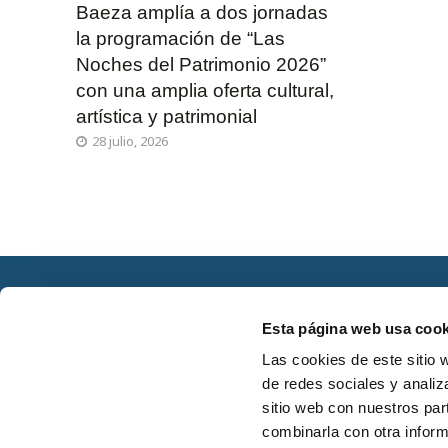
Baeza amplía a dos jornadas
la programación de “Las
Noches del Patrimonio 2026”
con una amplia oferta cultural,
artística y patrimonial
28 julio, 2026
Esta página web usa cook
Las cookies de este sitio 
de redes sociales y analiz
sitio web con nuestros par
Estrategia 
combinarla con otra inform
Pasaje del Cardenal Benavides s/n
mediante e