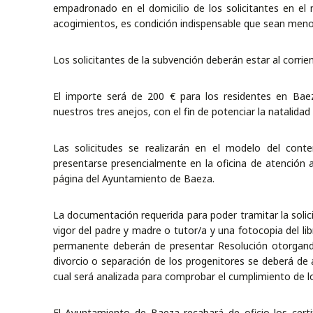
empadronado en el domicilio de los solicitantes en el
acogimientos, es condición indispensable que sean meno
Los solicitantes de la subvención deberán estar al corr
El importe será de 200 € para los residentes en Bae
nuestros tres anejos, con el fin de potenciar la natalidad
Las solicitudes se realizarán en el modelo del con
presentarse presencialmente en la oficina de atención a
página del Ayuntamiento de Baeza.
La documentación requerida para poder tramitar la solici
vigor del padre y madre o tutor/a y una fotocopia del li
permanente deberán de presentar Resolución otorgando
divorcio o separación de los progenitores se deberá de a
cual será analizada para comprobar el cumplimiento de lo
El Ayuntamiento de Baeza recabará de oficio los cert