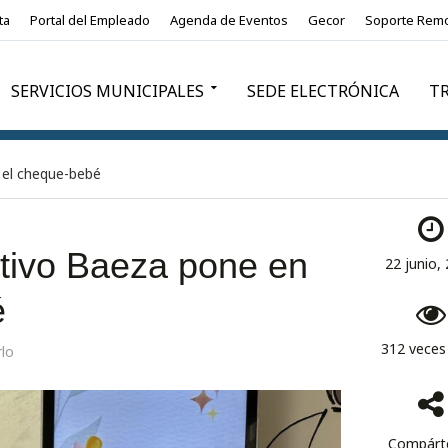
ta
Portal del Empleado
Agenda de Eventos
Gecor
Soporte Rem
SERVICIOS MUNICIPALES
SEDE ELECTRÓNICA
T
 el cheque-bebé
utivo Baeza pone en
22 junio,
é
312 veces 
rlo
Compárte