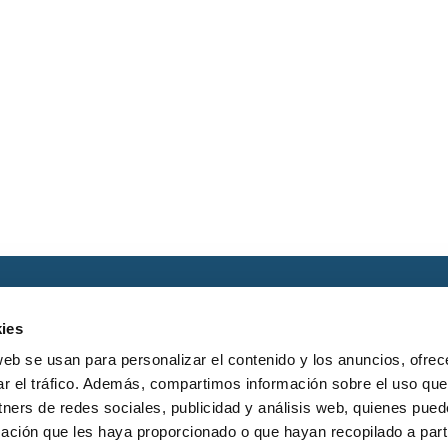
ies
web se usan para personalizar el contenido y los anuncios, ofrec
ar el tráfico. Además, compartimos información sobre el uso que
tners de redes sociales, publicidad y análisis web, quienes pue
DUSI UB/BZ 2020 cofinanciadas
ación que les haya proporcionado o que hayan recopilado a parti
l programa operativo Fondo Europeo