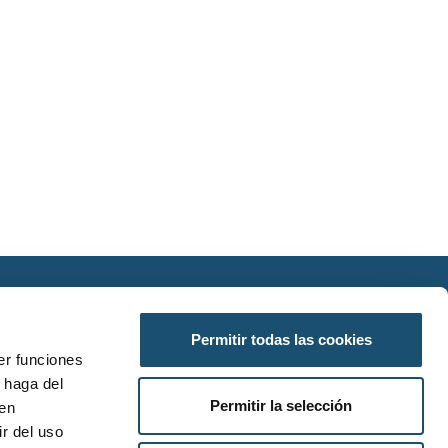
SÍGUENOS EN REDES SOCIALES
Permitir todas las cookies
er funciones
 haga del
Permitir la selección
den
r del uso