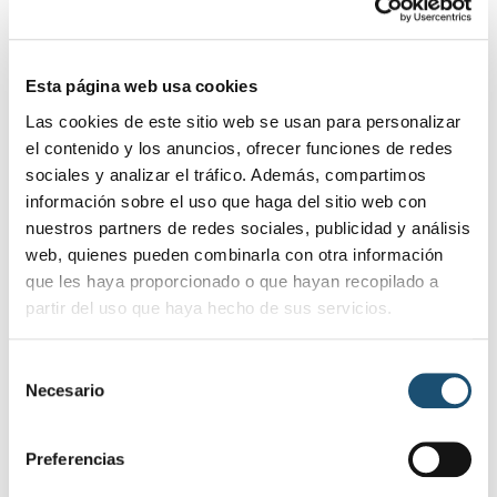
reserva. Por tal motivo, este año, el número de
plazas se amplía hasta 100, con el fin de dar
respuesta a la alta demanda de este deporte,
que desde hace unos meses se imparte de nuevo
Esta página web usa cookies
en el Patronato Municipal de Juventud y Deportes.
Las cookies de este sitio web se usan para personalizar
el contenido y los anuncios, ofrecer funciones de redes
El broche de oro de esta amplia programación
sociales y analizar el tráfico. Además, compartimos
llegará con el LIX Concurso Nacional Hípico que
información sobre el uso que haga del sitio web con
durante los días 8, 9 y 10 de agosto se celebrará
nuestros partners de redes sociales, publicidad y análisis
en el Centro Hípico “Julián Cabrera”.
web, quienes pueden combinarla con otra información
OTRAS NOTICIAS DE INTERÉS
que les haya proporcionado o que hayan recopilado a
partir del uso que haya hecho de sus servicios.
S
Necesario
e
l
e
Preferencias
c