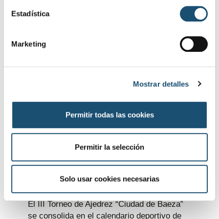
c
i
Estadística
ó
DEPORTES
Presentado el programa deportivo del
n
Marketing
pórtico de Feria 2026 con seis torneos y
d
actividades para todas las edades
e
8 julio, 2026
c
Mostrar detalles
o
n
s
Permitir todas las cookies
e
n
t
Permitir la selección
i
m
i
Solo usar cookies necesarias
e
DEPORTES
n
El III Torneo de Ajedrez “Ciudad de Baeza”
t
se consolida en el calendario deportivo de