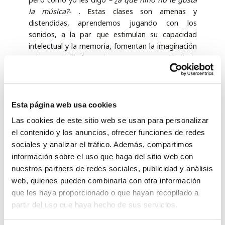
la música?-
. Estas clases son amenas y
distendidas, aprendemos jugando con los
sonidos, a la par que estimulan su capacidad
intelectual y la memoria, fomentan la imaginación
y la creatividad, consiguen mayor amplitud de
vocabulario. La música les da una forma de
expresión y mejora su capacidad de
autoconfianza, su estado de ánimo y ayuda a
desarrollar habilidades sociales.
Esta página web usa cookies
Las cookies de este sitio web se usan para personalizar
Y de todos estos beneficios proporciona la
el contenido y los anuncios, ofrecer funciones de redes
música, nació nuestro taller de
sociales y analizar el tráfico. Además, compartimos
musicoterapia-
“Música para los sentidos”-
información sobre el uso que haga del sitio web con
Atención a la diversidad funcional:
Aquí La música
nuestros partners de redes sociales, publicidad y análisis
se utiliza como una herramienta universal al
web, quienes pueden combinarla con otra información
servicio de la salud. Estos niños y jóvenes se ven
que les haya proporcionado o que hayan recopilado a
sometidos a constantes horas de rehabilitación y
tratamientos, nosotros les presentamos
partir del uso que haya hecho de sus servicios.
actividades que además de beneficiosas para su