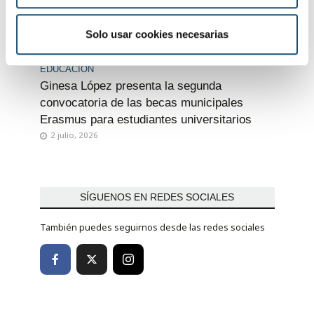
m
i
Solo usar cookies necesarias
e
n
EDUCACIÓN
t
Ginesa López presenta la segunda
o
convocatoria de las becas municipales
Erasmus para estudiantes universitarios
2 julio, 2026
SÍGUENOS EN REDES SOCIALES
También puedes seguirnos desde las redes sociales