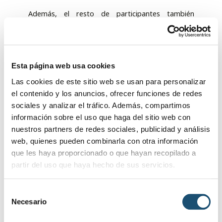
Además, el resto de participantes también
obtendrán un lote de AOVE y un diploma de
participación.
Futuroliva 2024
Esta página web usa cookies
La décimo tercera edición de Futuroliva, se
Las cookies de este sitio web se usan para personalizar
desarrollará nuevamente en el Recinto Ferial de
el contenido y los anuncios, ofrecer funciones de redes
Baeza los días 23, 24 y 25 de mayo, ubicado a la
sociales y analizar el tráfico. Además, compartimos
entrada de la ciudad en la Avenida de Jaén, que ya
información sobre el uso que haga del sitio web con
acogió la edición de 2022, con gran éxito de
nuestros partners de redes sociales, publicidad y análisis
organización y distribución de los diferentes
web, quienes pueden combinarla con otra información
espacios que componen la Feria, y que permiten
que les haya proporcionado o que hayan recopilado a
más amplitud, un mejor acceso al recinto y mayor
partir del uso que haya hecho de sus servicios.
número de aparcamientos para los visitantes.
Esta ubicación, cuenta con 23.000 metros
S
cuadrados para la exposición de maquinaria,
Necesario
e
restaurante y una gran zona cubierta, mediante
l