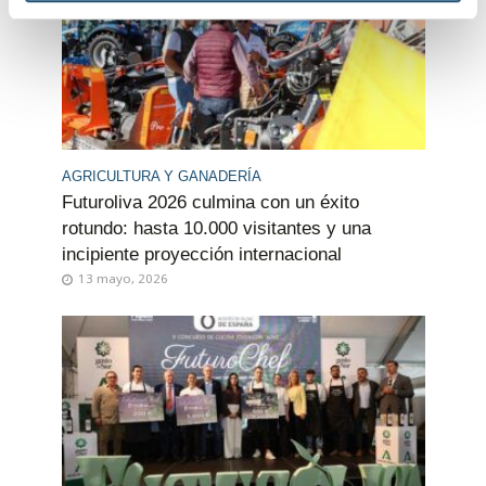
n
t
o
AGRICULTURA Y GANADERÍA
Futuroliva 2026 culmina con un éxito
rotundo: hasta 10.000 visitantes y una
incipiente proyección internacional
13 mayo, 2026