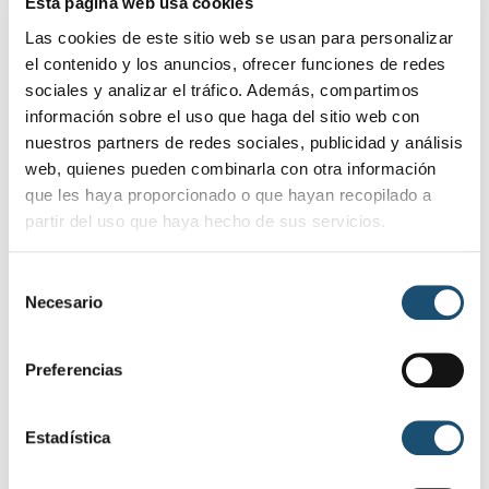
Esta página web usa cookies
equipo de Gobierno socialista no fue capaz de
actuar”, ha sentenciado el regidor local.
Las cookies de este sitio web se usan para personalizar
el contenido y los anuncios, ofrecer funciones de redes
Así pues, tras los correspondientes permisos se
sociales y analizar el tráfico. Además, compartimos
procedió al inicio de la obra, con el corte y
información sobre el uso que haga del sitio web con
levantado del pavimento asfáltico y pavimento
nuestros partners de redes sociales, publicidad y análisis
adoquinado a lo largo de todas las conducciones
web, quienes pueden combinarla con otra información
con el fin de proceder a ejecutar la zanja, así
que les haya proporcionado o que hayan recopilado a
como los pozos de conexión del colector
partir del uso que haya hecho de sus servicios.
principal.
“Se trató de una obra compleja, que pasó por la
S
reparación de la bóveda de piedra de los siglos
Necesario
e
XVII-SVIII y la eliminación de la cúpula y
l
sustitución de la misma, por un marco que
e
permite igualmente el paso de la luz. Además, se
Preferencias
c
repuso el colector dañado con la ejecución de un
c
marco prefabricado de hormigón de 2×1, sobre
i
Estadística
asiento de losa de hormigón que enlaza el ovoide
ó
existente, y la reposición de los imbornales para