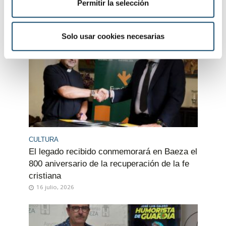
Permitir la selección
cultural, artística y patrimonial
i
28 julio, 2026
m
i
Solo usar cookies necesarias
e
n
t
o
CULTURA
El legado recibido conmemorará en Baeza el
800 aniversario de la recuperación de la fe
cristiana
16 julio, 2026