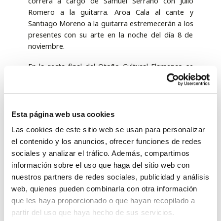
correrá a cargo de Samuel Serrano con Julio
Romero a la guitarra. Aroa Cala al cante y
Santiago Moreno a la guitarra estremecerán a los
presentes con su arte en la noche del día 8 de
noviembre.
En la recta final del Otoño Cultural Flamenco se
darán cita el cantaor Wilo del Puerto junto al
guitarrista Jesule del Puerto. Continuarán Lucía
Leiva al cante con David Navarro a la guitarra en
la noche del 22 de noviembre, para finalizar con el
Esta página web usa cookies
cantaor Ezequiel Benítez con Paco León a la
Las cookies de este sitio web se usan para personalizar
guitarra.
el contenido y los anuncios, ofrecer funciones de redes
sociales y analizar el tráfico. Además, compartimos
En definitiva, socios, baezanos y visitantes podrán
información sobre el uso que haga del sitio web con
disfrutar de un excepcional cartel que pone de
manifiesto el compromiso de la ciudad
nuestros partners de redes sociales, publicidad y análisis
Patrimonio Mundial con este arte, que es también
web, quienes pueden combinarla con otra información
Patrimonio Inmaterial de la Humanidad. Una cita
que les haya proporcionado o que hayan recopilado a
que posicionará de nuevo a Baeza como centro
partir del uso que haya hecho de sus servicios.