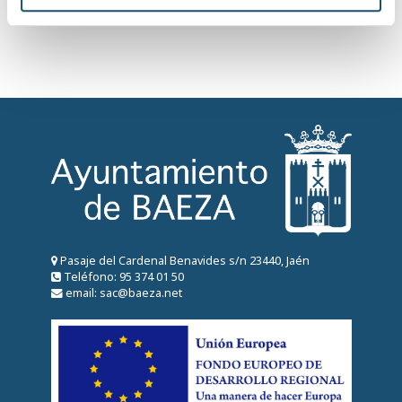
e
n
t
o
Pasaje del Cardenal Benavides s/n 23440, Jaén
Teléfono: 95 374 01 50
email: sac@baeza.net