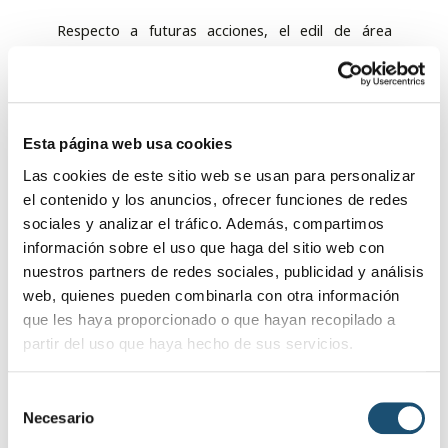
Respecto a futuras acciones, el edil de área
informó que “el objetivo es que a lo largo de este
mandato se mejoren las instalaciones
construyendo nuevos nichos; se solucionen las
deficiencias eléctricas y de agua; y se estudie y
Esta página web usa cookies
ejecute el cambio del techado de uralita debido a
las deficiencias y a la vez peligrosidad del mismo.
Las cookies de este sitio web se usan para personalizar
La repoblación de árboles y mejoras de zonas
el contenido y los anuncios, ofrecer funciones de redes
verdes es otra tarea pendiente, siempre con el fin
sociales y analizar el tráfico. Además, compartimos
de que las labores de mantenimiento que de
información sobre el uso que haga del sitio web con
forman tradicional se realizan en estas fechas se
nuestros partners de redes sociales, publicidad y análisis
hagan durante los 365 días del año, para que así
web, quienes pueden combinarla con otra información
la persona que venga en julio se encuentre igual
que les haya proporcionado o que hayan recopilado a
de bien las instalaciones que en noviembre”.
partir del uso que haya hecho de sus servicios.
Del 26 de octubre al 2 de noviembre el
Cementerio Municipal de Baeza estará abierto de
S
8:00 a 19:00 horas ininterrumpidamente. Habrá
Necesario
e
servicio de autobús urbano los días 26,27,30 y 31
l