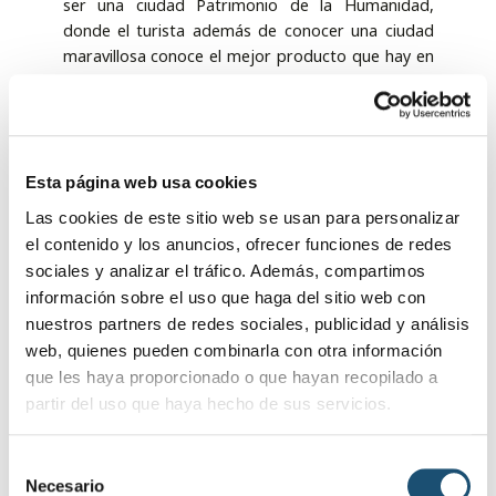
ser una ciudad Patrimonio de la Humanidad,
donde el turista además de conocer una ciudad
maravillosa conoce el mejor producto que hay en
el mundo que es el aceite de oliva virgen extra,
tanto por sus beneficios para la salud, como por
su sabor y características”.
Desde la IGP han defendido que “el consumidor
Esta página web usa cookies
tiene que buscar un aceite de muy alta calidad y
Las cookies de este sitio web se usan para personalizar
para eso, desde los ayuntamientos se tiene que
el contenido y los anuncios, ofrecer funciones de redes
hacer esa promoción, para que todos los que nos
sociales y analizar el tráfico. Además, compartimos
visiten, cuando vuelvan a sus lugares de origen
información sobre el uso que haga del sitio web con
busquen y demanden nuestro aceite de oliva”.
nuestros partners de redes sociales, publicidad y análisis
web, quienes pueden combinarla con otra información
OTRAS NOTICIAS DE INTERÉS
que les haya proporcionado o que hayan recopilado a
partir del uso que haya hecho de sus servicios.
S
Necesario
e