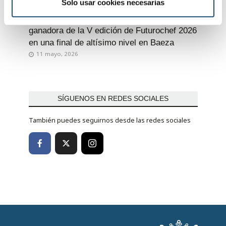
i
Solo usar cookies necesarias
AGRICULTURA Y GANADERÍA
e
La gaditana Irene Jiménez se corona
n
ganadora de la V edición de Futurochef 2026
t
en una final de altísimo nivel en Baeza
o
11 mayo, 2026
SÍGUENOS EN REDES SOCIALES
También puedes seguirnos desde las redes sociales