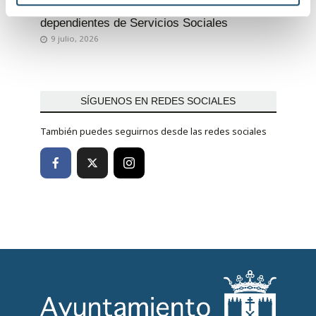
e
para reforzar el transporte de los centros
n
dependientes de Servicios Sociales
t
9 julio, 2026
o
SÍGUENOS EN REDES SOCIALES
También puedes seguirnos desde las redes sociales