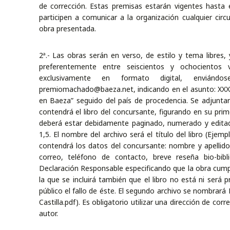
de corrección. Estas premisas estarán vigentes hasta
participen a comunicar a la organización cualquier cir
obra presentada.
2ª.- Las obras serán en verso, de estilo y tema libres, 
preferentemente entre seiscientos y ochocientos v
exclusivamente en formato digital, enviánd
premiomachado@baeza.net, indicando en el asunto: XXX
en Baeza” seguido del país de procedencia. Se adjunta
contendrá el libro del concursante, figurando en su prim
deberá estar debidamente paginado, numerado y edita
1,5. El nombre del archivo será el título del libro (Eje
contendrá los datos del concursante: nombre y apellidos
correo, teléfono de contacto, breve reseña bio-bib
Declaración Responsable especificando que la obra cumpl
la que se incluirá también que el libro no está ni ser
público el fallo de éste. El segundo archivo se nombrar
Castilla.pdf). Es obligatorio utilizar una dirección de cor
autor.