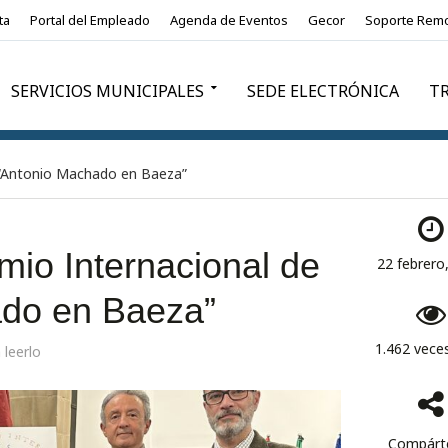
ta
Portal del Empleado
Agenda de Eventos
Gecor
Soporte Rem
SERVICIOS MUNICIPALES
SEDE ELECTRÓNICA
T
 “Antonio Machado en Baeza”
io Internacional de
22 febrero
ado en Baeza”
1.462 veces
 leerlo
Compárte