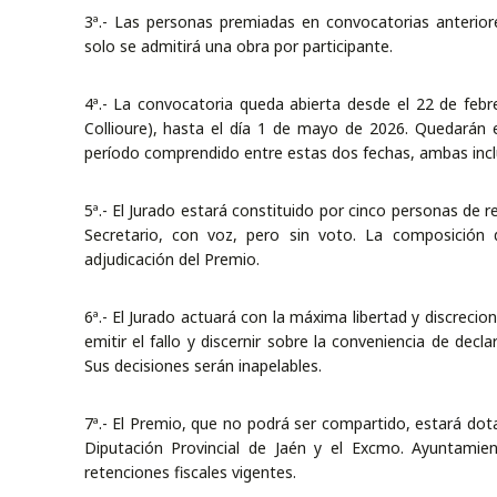
3ª.- Las personas premiadas en convocatorias anterio
solo se admitirá una obra por participante.
4ª.- La convocatoria queda abierta desde el 22 de febr
Collioure), hasta el día 1 de mayo de 2026. Quedarán e
período comprendido entre estas dos fechas, ambas inclu
5ª.- El Jurado estará constituido por cinco personas de r
Secretario, con voz, pero sin voto. La composición
adjudicación del Premio.
6ª.- El Jurado actuará con la máxima libertad y discreci
emitir el fallo y discernir sobre la conveniencia de decl
Sus decisiones serán inapelables.
7ª.- El Premio, que no podrá ser compartido, estará dot
Diputación Provincial de Jaén y el Excmo. Ayuntamien
retenciones fiscales vigentes.