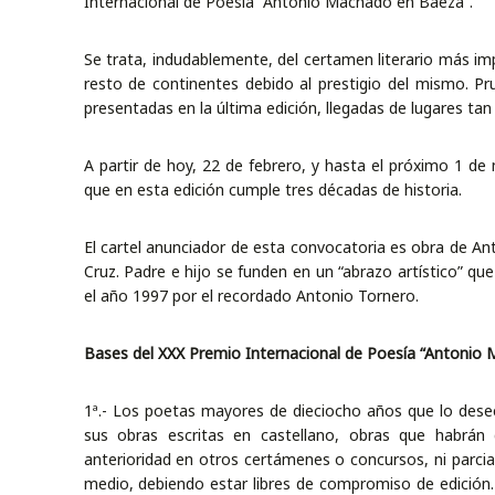
Internacional de Poesía “Antonio Machado en Baeza”.
Se trata, indudablemente, del certamen literario más imp
resto de continentes debido al prestigio del mismo. Pru
presentadas en la última edición, llegadas de lugares ta
A partir de hoy, 22 de febrero, y hasta el próximo 1 d
que en esta edición cumple tres décadas de historia.
El cartel anunciador de esta convocatoria es obra de A
Cruz. Padre e hijo se funden en un “abrazo artístico” q
el año 1997 por el recordado Antonio Tornero.
Bases del XXX Premio Internacional de Poesía “Antonio
1ª.- Los poetas mayores de dieciocho años que lo desee
sus obras escritas en castellano, obras que habrán 
anterioridad en otros certámenes o concursos, ni parcia
medio, debiendo estar libres de compromiso de edición.