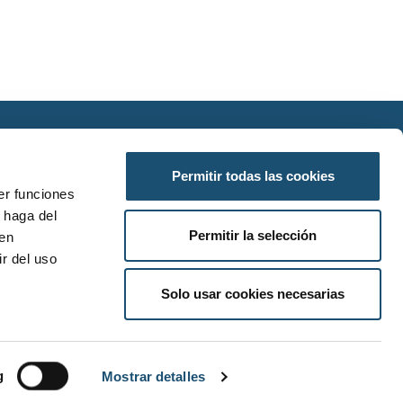
SÍGUENOS EN REDES SOCIALES
Permitir todas las cookies
er funciones
 haga del
Permitir la selección
den
r del uso
ResponsiveVoice-NonCommercial
licensed
Solo usar cookies necesarias
under
g
Mostrar detalles
SO LEGAL
POLÍTICA DE COOKIES
MAPA WEB