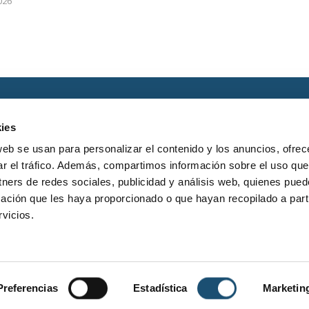
2026
ies
web se usan para personalizar el contenido y los anuncios, ofrec
ar el tráfico. Además, compartimos información sobre el uso que
tners de redes sociales, publicidad y análisis web, quienes pue
DUSI UB/BZ 2020 cofinanciadas
ación que les haya proporcionado o que hayan recopilado a parti
l programa operativo Fondo Europeo
vicios.
lo Regional de Crecimiento Sostenible
Preferencias
Estadística
Marketin
POLÍTICA DE PRIVACIDAD
AVI
9 agosto, 2026