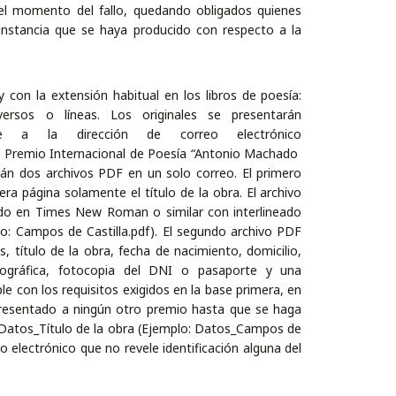
 el momento del fallo, quedando obligados quienes
cunstancia que se haya producido con respecto a la
y con la extensión habitual en los libros de poesía:
ersos o líneas. Los originales se presentarán
ose a la dirección de correo electrónico
 Premio Internacional de Poesía “Antonio Machado
rán dos archivos PDF en un solo correo. El primero
era página solamente el título de la obra. El archivo
do en Times New Roman o similar con interlineado
mplo: Campos de Castilla.pdf). El segundo archivo PDF
, título de la obra, fecha de nacimiento, domicilio,
liográfica, fotocopia del DNI o pasaporte y una
e con los requisitos exigidos en la base primera, en
á presentado a ningún otro premio hasta que se haga
á Datos_Título de la obra (Ejemplo: Datos_Campos de
reo electrónico que no revele identificación alguna del