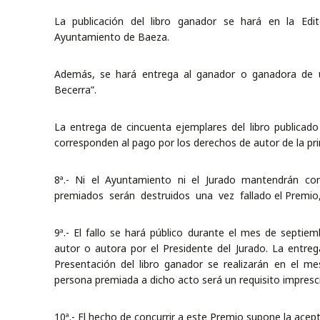
La publicación del libro ganador se hará en la Edit
Ayuntamiento de Baeza.
Además, se hará entrega al ganador o ganadora de u
Becerra”.
La entrega de cincuenta ejemplares del libro publicad
corresponden al pago por los derechos de autor de la pri
8ª.- Ni el Ayuntamiento ni el Jurado mantendrán c
premiados serán destruidos una vez fallado el Premio,
9ª.- El fallo se hará público durante el mes de septi
autor o autora por el Presidente del Jurado. La entre
Presentación del libro ganador se realizarán en el m
persona premiada a dicho acto será un requisito imprescin
10ª.- El hecho de concurrir a este Premio supone la acep