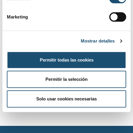
ó
n
Marketing
d
e
c
Mostrar detalles
o
n
s
Permitir todas las cookies
e
n
t
Permitir la selección
i
m
i
Solo usar cookies necesarias
e
n
t
o