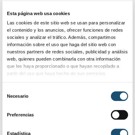
la dirección de obra y el trabajo de los
restauradores.
Esta página web usa cookies
Las cookies de este sitio web se usan para personalizar
El encargado de redactar el proyecto será el
el contenido y los anuncios, ofrecer funciones de redes
arquitecto Jesús María Martín Clabo, experto en
sociales y analizar el tráfico. Además, compartimos
recuperación del patrimonio de nuestra ciudad. El
información sobre el uso que haga del sitio web con
objetivo de la intervención es la conservación y
nuestros partners de redes sociales, publicidad y análisis
puesta en valor de este enclave monumental.
web, quienes pueden combinarla con otra información
El edil de Urbanismo y Obras destacó que
que les haya proporcionado o que hayan recopilado a
“seguimos desbloqueando obras de la ciudad
partir del uso que haya hecho de sus servicios.
respecto a patrimonio, dándose los pasos
previos a la redacción de este proyecto, para una
S
vez concluido, realizar los trámites
Necesario
e
correspondientes en cultura e intervenir en este
l
lienzo de muralla”.
e
Preferencias
c
SÍGUENOS EN REDES SOCIALES
c
i
Estadística
También puedes seguirnos desde las redes sociales