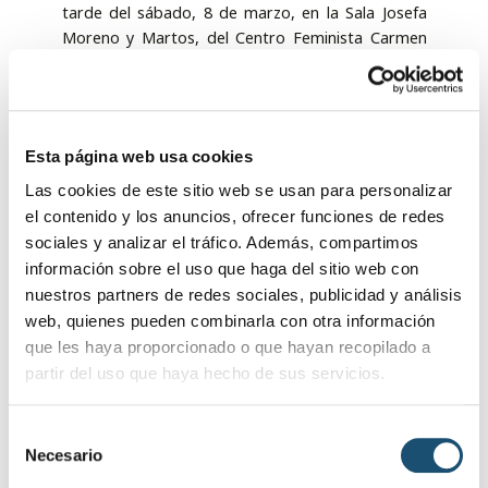
tarde del sábado, 8 de marzo, en la Sala Josefa
Moreno y Martos, del Centro Feminista Carmen
de Burgos. En este acto de inauguración se
fundirán pintura, música y poesía con la mujer
como protagonista.
Uno de los momentos centrales de dicha
Esta página web usa cookies
programación tendrá lugar en la mañana del
Las cookies de este sitio web se usan para personalizar
sábado, 22 de marzo, con la dedicación de los
el contenido y los anuncios, ofrecer funciones de redes
“Paseíllos del Vivero” a Josefina Garrido Robles,
sociales y analizar el tráfico. Además, compartimos
primera mujer concejala de la historia de Baeza.
información sobre el uso que haga del sitio web con
nuestros partners de redes sociales, publicidad y análisis
También habrá un homenaje y reconocimiento a
web, quienes pueden combinarla con otra información
las mujeres baezanas que fueron pioneras en su
que les haya proporcionado o que hayan recopilado a
época, a través de la I Exposición de Mujeres
partir del uso que haya hecho de sus servicios.
Baezanas, que se instalará en la céntrica calle San
Pablo. De esta manera, baezanos y visitantes
podrán conocer el legado de aquellas mujeres
S
valientes que hicieron historia en un momento
Necesario
e
crucial.
l