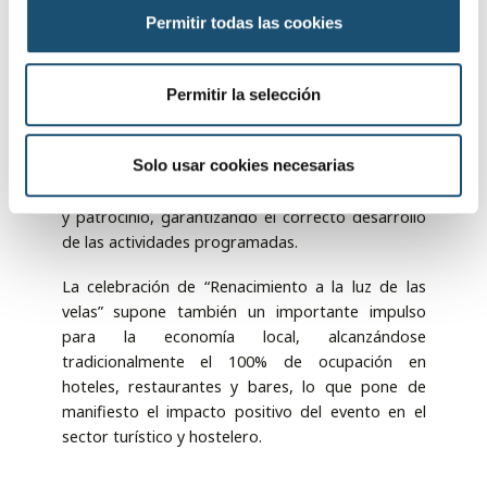
culturales en los distintos espacios iluminados,
s
Permitir todas las cookies
enriqueciendo la experiencia de vecinos y
e
visitantes.
n
t
Permitir la selección
Compromiso institucional y respaldo del sector
i
m
El Ayuntamiento de Baeza, junto a otras
i
Solo usar cookies necesarias
instituciones y patrocinadores, será parte activa
e
de esta novena edición mediante su colaboración
n
y patrocinio, garantizando el correcto desarrollo
de las actividades programadas.
t
o
La celebración de “Renacimiento a la luz de las
velas” supone también un importante impulso
para la economía local, alcanzándose
tradicionalmente el 100% de ocupación en
hoteles, restaurantes y bares, lo que pone de
manifiesto el impacto positivo del evento en el
sector turístico y hostelero.