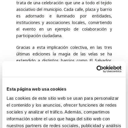
trata de una celebración que une a todo el tejido
asociativo del municipio. Cada calle, plaza y barrio
es adornado e iluminado por entidades,
instituciones y asociaciones locales, convirtiendo
el evento en un ejemplo de colaboración y
participación ciudadana.
Gracias a esta implicación colectiva, en las tres
últimas ediciones la magia de las velas se ha
extendido a distintos barrios como El Salvador,
Los Descalzos o San Andrés, ampliando el
recorrido y acercando la experiencia a nuevos
rincones de la ciudad.
Esta página web usa cookies
Un cartel con sello baezano
Las cookies de este sitio web se usan para personalizar
El artista baezano Pope Cabrera firma el cartel
el contenido y los anuncios, ofrecer funciones de redes
anunciador de esta novena edición, presentado
sociales y analizar el tráfico. Además, compartimos
en la mañana de hoy en el Salón de Plenos del
información sobre el uso que haga del sitio web con
Ayuntamiento de Baeza, tras no poder darse a
nuestros partners de redes sociales, publicidad y análisis