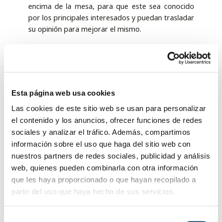
encima de la mesa, para que este sea conocido
por los principales interesados y puedan trasladar
su opinión para mejorar el mismo.
En este sentido, Ruiz Martín, trasladó que “la
escucha del tejido empresarial será fundamental
para ir de la mano y lograr los objetivos que se
tienen marcados. Por ello hoy estamos aquí, para
Esta página web usa cookies
escucharlos, atenderlos y marcar un plan de
futuro que en los años venideros se vean los
Las cookies de este sitio web se usan para personalizar
resultados”.
el contenido y los anuncios, ofrecer funciones de redes
sociales y analizar el tráfico. Además, compartimos
Mostró su preocupación el concejal por la
información sobre el uso que haga del sitio web con
pérdida de mil habitantes en los últimos diez
nuestros partners de redes sociales, publicidad y análisis
años, por ello resaltó que desde el consistorio
web, quienes pueden combinarla con otra información
local están muy sensibilizados en crear un punto
que les haya proporcionado o que hayan recopilado a
de inflexión y así poder crecer de mano del
partir del uso que haya hecho de sus servicios.
comercio y con el mismo del empleo. Para lograr
este fin pidió paciencia, ya que “no se trata de
vender humo puesto que estas medidas se verán
S