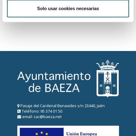
m
i
Solo usar cookies necesarias
e
n
t
o
Pasaje del Cardenal Benavides s/n 23440, Jaén
Teléfono: 95 374 01 50
email: sac@baeza.net